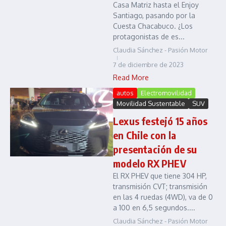
Casa Matriz hasta el Enjoy
Santiago, pasando por la
Cuesta Chacabuco. ¿Los
protagonistas de es...
Claudia Sánchez - Pasión Motor
7 de diciembre de 2023
Read More
autos
Electromovilidad
Movilidad Sustentable
SUV
Lexus festejó 15 años
en Chile con la
presentación de su
modelo RX PHEV
El RX PHEV que tiene 304 HP,
transmisión CVT; transmisión
en las 4 ruedas (4WD), va de 0
a 100 en 6,5 segundos....
Claudia Sánchez - Pasión Motor