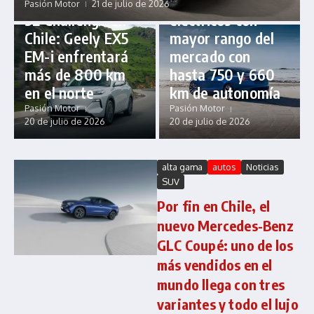
los vehículos
Pasión Motor
21 de julio de 2026
3L Challenge en
eléctricos con
Chile: Geely EX5
mayor rango del
EM-i enfrentará
mercado con
más de 800 km
hasta 750 y 660
en el norte
km de autonomía
Pasión Motor
Pasión Motor
20 de julio de 2026
20 de julio de 2026
alta gama
autos
Noticias
SUV
Por fin en Chile, el
nuevo Mercedes-Benz
GLC Coupé: uno de los
más vendidos en el
mundo llega con tres
variantes y todo el lujo