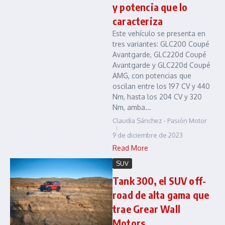
y potencia que lo
caracteriza
Este vehículo se presenta en
tres variantes: GLC200 Coupé
Avantgarde, GLC220d Coupé
Avantgarde y GLC220d Coupé
AMG, con potencias que
oscilan entre los 197 CV y 440
Nm, hasta los 204 CV y 320
Nm, amba...
Claudia Sánchez - Pasión Motor
9 de diciembre de 2023
Read More
SUV
Tank 300, el SUV off-
road de alta gama que
trae Grear Wall
Motors.