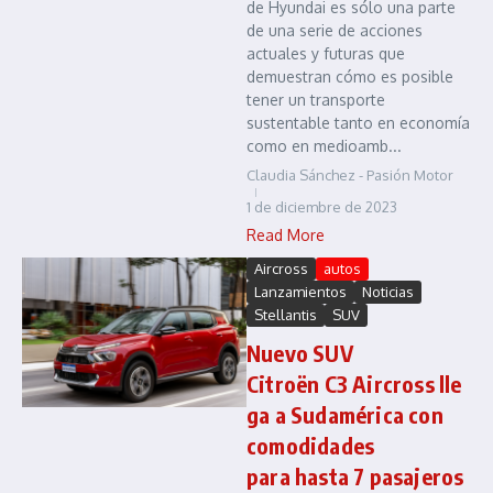
de Hyundai es sólo una parte
de una serie de acciones
actuales y futuras que
demuestran cómo es posible
tener un transporte
sustentable tanto en economía
como en medioamb...
Claudia Sánchez - Pasión Motor
1 de diciembre de 2023
Read More
Aircross
autos
Lanzamientos
Noticias
Stellantis
SUV
Nuevo SUV
Citroën C3 Aircross lle
ga a Sudamérica con
comodidades
para hasta 7 pasajeros