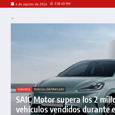
Saltar al contenido
3:18:42 PM
6 de agosto de 2026
Industria
Noticias del Mercado
SAIC Motor supera los 2 mill
vehículos vendidos durante e