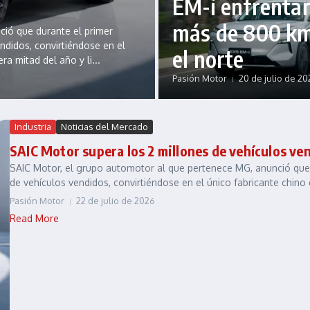
EM-i enfrenta
más de 800 k
ció que durante el primer
ndidos, convirtiéndose en el
el norte
ra mitad del año y li...
Pasión Motor
20 de julio de 20
Industria
Noticias del Mercado
SAIC Motor supera los 2 millones de vehículos ve
SAIC Motor, el grupo automotor al que pertenece MG, anunció que
de vehículos vendidos, convirtiéndose en el único fabricante chino 
Pasión Motor
22 de julio de 2026
Read More