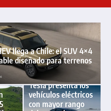
EV llega a Chile: el SUV 4×4
able diseñado para terrenos
alta gama
autos
Electromovilidad
Eventos
Noticias del Mercado
26
Tesla presenta los
n
vehículos eléctricos
5
con mayor rango