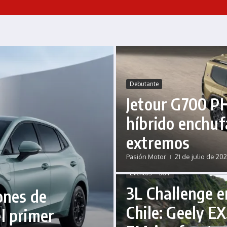
Debutante
Jetour G700 PH
híbrido enchuf
extremos
Pasión Motor
21 de julio de 20
Eventos
SUV
3L Challenge e
ones de
Chile: Geely EX
l primer