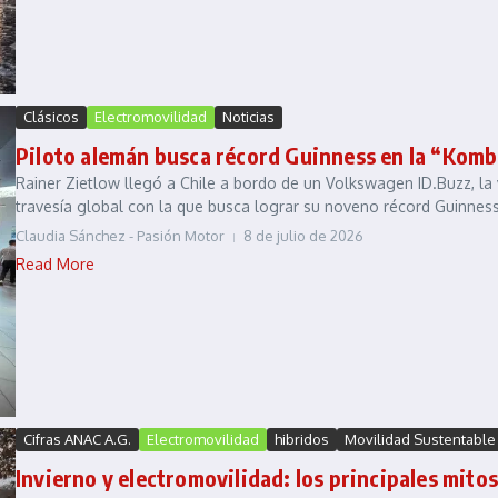
Clásicos
Electromovilidad
Noticias
Piloto alemán busca récord Guinness en la “Kombi
Rainer Zietlow llegó a Chile a bordo de un Volkswagen ID.Buzz, la 
travesía global con la que busca lograr su noveno récord Guinness. 
Claudia Sánchez - Pasión Motor
8 de julio de 2026
Read More
Cifras ANAC A.G.
Electromovilidad
hibridos
Movilidad Sustentable
Invierno y electromovilidad: los principales mitos