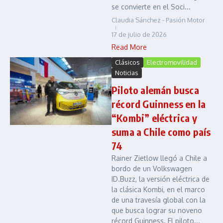
se convierte en el Soci...
Claudia Sánchez - Pasión Motor
17 de julio de 2026
Read More
Clásicos
Electromovilidad
Noticias
Piloto alemán busca
récord Guinness en la
“Kombi” eléctrica y
suma a Chile como país
74
Rainer Zietlow llegó a Chile a
bordo de un Volkswagen
ID.Buzz, la versión eléctrica de
la clásica Kombi, en el marco
de una travesía global con la
que busca lograr su noveno
récord Guinness. El piloto...