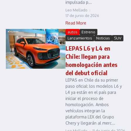
impulsada p...
Leo Mellado
17 de junio de 2026
Read More
autos
Estreno
Lanzamientos
Noticias
SUV
LEPAS L6 y L4 en
Chile: llegan para
homologación antes
del debut oficial
LEPAS en Chile da su primer
paso oficial: los modelos L6 y
L4 ya están en el país para
iniciar el proceso de
homologación. Ambos
vehículos integran la
plataforma LEX del Grupo
Chery y llegarán al merc...
Leo Mellado
11 de junio de 2026