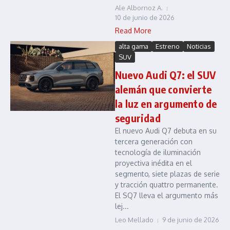
Ale Albornoz A.
10 de junio de 2026
Read More
alta gama
Estreno
Noticias
SUV
Nuevo Audi Q7: el SUV
alemán que convierte
la luz en argumento de
seguridad
El nuevo Audi Q7 debuta en su
tercera generación con
tecnología de iluminación
proyectiva inédita en el
segmento, siete plazas de serie
y tracción quattro permanente.
El SQ7 lleva el argumento más
lej...
Leo Mellado
9 de junio de 2026