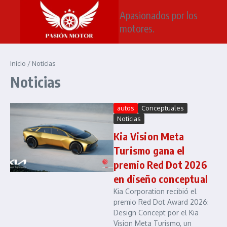
Saltar al contenido
Apasionados por los
motores.
Inicio
/
Noticias
Noticias
autos
Conceptuales
Noticias
Kia Vision Meta
Turismo gana el
premio Red Dot 2026
en diseño conceptual
Kia Corporation recibió el
premio Red Dot Award 2026:
Design Concept por el Kia
Vision Meta Turismo, un