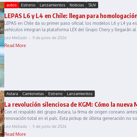
autos
Estreno
Lanzamientos
Noticias
SUV
LEPAS L6 y L4 en Chile: llegan para homologación
LEPAS en Chile da su primer paso oficial: los modelos L6 y L4 ya e
vehículos integran la plataforma LEX del Grupo Chery y llegarán al 
Leo Mellado
11 de junio de 2026
Read More
Astara
Camionetas
Estreno
Lanzamientos
La revolución silenciosa de KGM: Cómo la nueva Mu
Con el respaldo del grupo Astara, la firma de origen coreano an
renovación total en el país. Esta pickup de última generación no sol
Leo Mellado
5 de junio de 2026
Read More