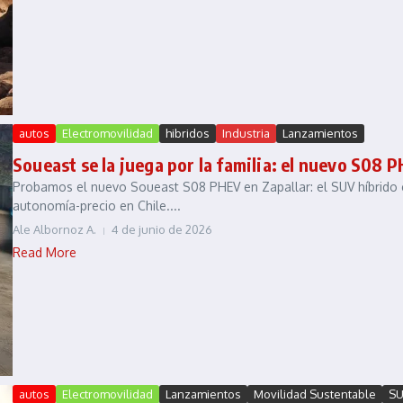
autos
Electromovilidad
hibridos
Industria
Lanzamientos
Soueast se la juega por la familia: el nuevo S08 P
Probamos el nuevo Soueast S08 PHEV en Zapallar: el SUV híbrido en
autonomía-precio en Chile....
Ale Albornoz A.
4 de junio de 2026
Read More
autos
Electromovilidad
Lanzamientos
Movilidad Sustentable
S