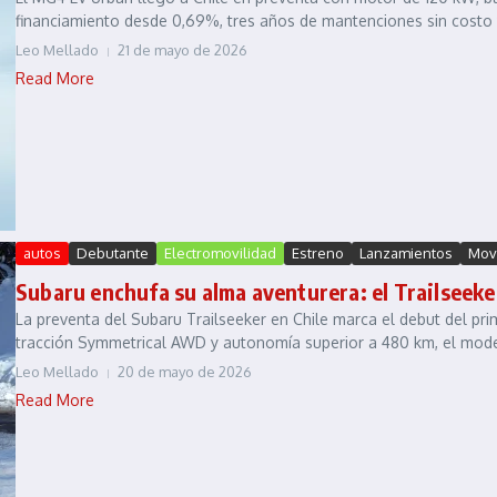
financiamiento desde 0,69%, tres años de mantenciones sin costo y
Leo Mellado
21 de mayo de 2026
Read More
autos
Debutante
Electromovilidad
Estreno
Lanzamientos
Movi
Subaru enchufa su alma aventurera: el Trailseeke
La preventa del Subaru Trailseeker en Chile marca el debut del pri
tracción Symmetrical AWD y autonomía superior a 480 km, el model
Leo Mellado
20 de mayo de 2026
Read More