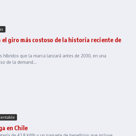
as
el giro más costoso de la historia reciente de
 híbridos que la marca lanzará antes de 2030, en una
pso de la demand...
tentable
ga en Chile
tería de 42,8 kWh y un paquete de beneficios que incluye