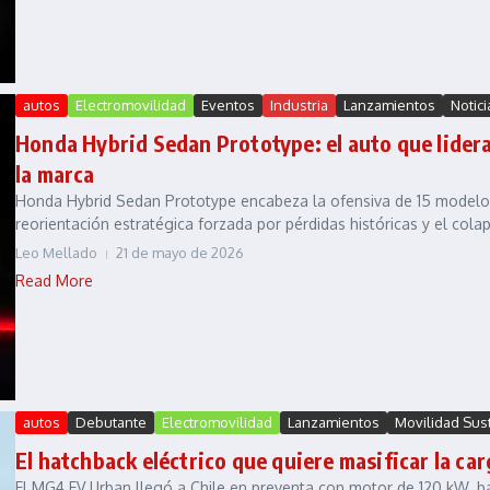
autos
Electromovilidad
Eventos
Industria
Lanzamientos
Notici
Honda Hybrid Sedan Prototype: el auto que lidera 
la marca
Honda Hybrid Sedan Prototype encabeza la ofensiva de 15 modelos
reorientación estratégica forzada por pérdidas históricas y el cola
Leo Mellado
21 de mayo de 2026
Read More
autos
Debutante
Electromovilidad
Lanzamientos
Movilidad Sus
El hatchback eléctrico que quiere masificar la car
El MG4 EV Urban llegó a Chile en preventa con motor de 120 kW, ba