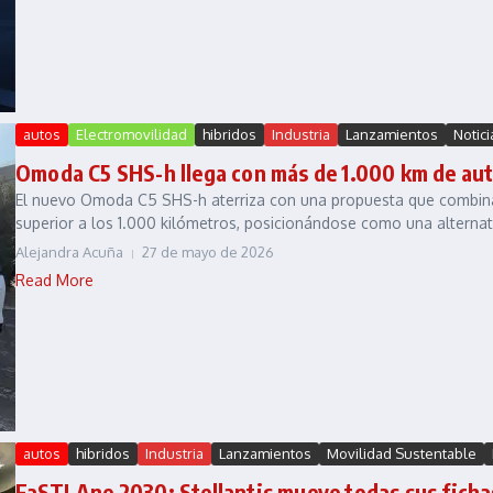
autos
Electromovilidad
hibridos
Industria
Lanzamientos
Notic
Omoda C5 SHS-h llega con más de 1.000 km de au
El nuevo Omoda C5 SHS-h aterriza con una propuesta que combina 
superior a los 1.000 kilómetros, posicionándose como una alternativ
Alejandra Acuña
27 de mayo de 2026
Read More
autos
hibridos
Industria
Lanzamientos
Movilidad Sustentable
FaSTLAne 2030: Stellantis mueve todas sus ficha