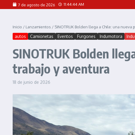
Saltar al contenido
11:44:46 AM
7 de agosto de 2026
Inicio
/
Lanzamientos
/
SINOTRUK Bolden llega a Chile: una nueva p
autos
Camionetas
Eventos
Furgones
Indumotora
Indu
SINOTRUK Bolden llega 
trabajo y aventura
18 de junio de 2026