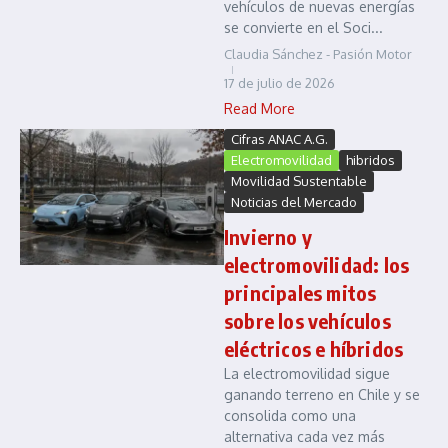
vehículos de nuevas energías
se convierte en el Soci...
Claudia Sánchez - Pasión Motor
17 de julio de 2026
Read More
Cifras ANAC A.G.
Electromovilidad
hibridos
Movilidad Sustentable
Noticias del Mercado
Invierno y
electromovilidad: los
principales mitos
sobre los vehículos
eléctricos e híbridos
La electromovilidad sigue
ganando terreno en Chile y se
consolida como una
alternativa cada vez más