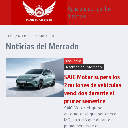
Saltar al contenido
Apasionados por los
motores.
Inicio
/
Noticias del Mercado
Noticias del Mercado
Industria
Noticias del Mercado
SAIC Motor supera los
2 millones de vehículos
vendidos durante el
primer semestre
SAIC Motor, el grupo
automotor al que pertenece
MG, anunció que durante el
primer semestre de