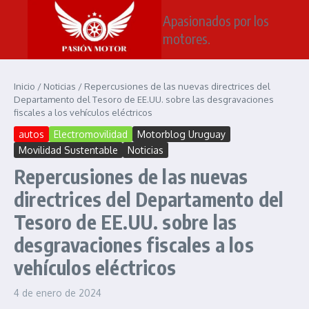
Saltar al contenido
Apasionados por los
motores.
Inicio
/
Noticias
/
Repercusiones de las nuevas directrices del
Departamento del Tesoro de EE.UU. sobre las desgravaciones
fiscales a los vehículos eléctricos
autos
Electromovilidad
Motorblog Uruguay
Movilidad Sustentable
Noticias
Repercusiones de las nuevas
directrices del Departamento del
Tesoro de EE.UU. sobre las
desgravaciones fiscales a los
vehículos eléctricos
4 de enero de 2024