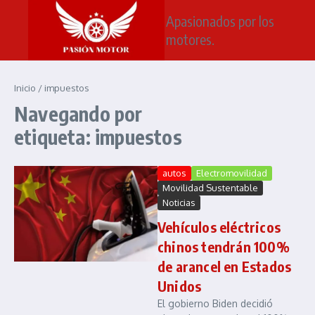
Saltar al contenido
Apasionados por los
motores.
Inicio
/
impuestos
Navegando por
etiqueta: impuestos
autos
Electromovilidad
Movilidad Sustentable
Noticias
Vehículos eléctricos
chinos tendrán 100%
de arancel en Estados
Unidos
El gobierno Biden decidió