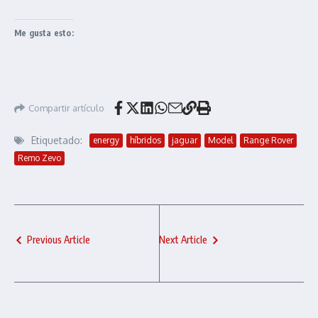
Me gusta esto:
Compartir artículo
Etiquetado:
energy
híbridos
jaguar
Model
Range Rover
Remo Zevo
Previous Article
Next Article