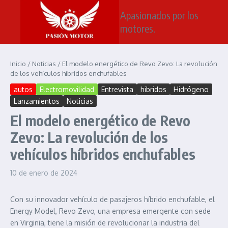
Saltar al contenido
Apasionados por los
motores.
Inicio
/
Noticias
/
El modelo energético de Revo Zevo: La revolución
de los vehículos híbridos enchufables
autos
Electromovilidad
Entrevista
hibridos
Hidrógeno
Lanzamientos
Noticias
El modelo energético de Revo
Zevo: La revolución de los
vehículos híbridos enchufables
10 de enero de 2024
Con su innovador vehículo de pasajeros híbrido enchufable, el
Energy Model, Revo Zevo, una empresa emergente con sede
en Virginia, tiene la misión de revolucionar la industria del