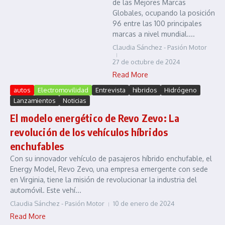
de las Mejores Marcas
Globales, ocupando la posición
96 entre las 100 principales
marcas a nivel mundial....
Claudia Sánchez - Pasión Motor
27 de octubre de 2024
Read More
autos
Electromovilidad
Entrevista
hibridos
Hidrógeno
Lanzamientos
Noticias
El modelo energético de Revo Zevo: La
revolución de los vehículos híbridos
enchufables
Con su innovador vehículo de pasajeros híbrido enchufable, el
Energy Model, Revo Zevo, una empresa emergente con sede
en Virginia, tiene la misión de revolucionar la industria del
automóvil. Este vehí...
Claudia Sánchez - Pasión Motor
10 de enero de 2024
Read More