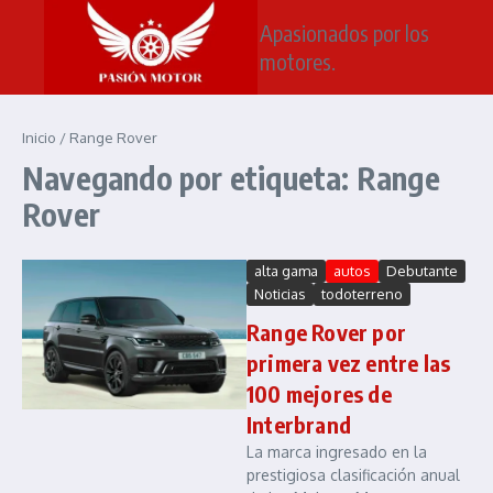
Saltar al contenido
Apasionados por los
motores.
Inicio
/
Range Rover
Navegando por etiqueta: Range
Rover
alta gama
autos
Debutante
Noticias
todoterreno
Range Rover por
primera vez entre las
100 mejores de
Interbrand
La marca ingresado en la
prestigiosa clasificación anual