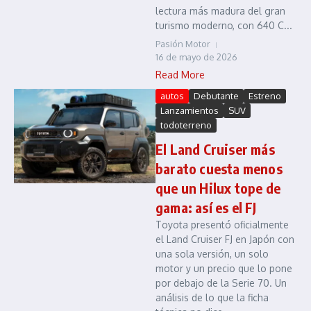
lectura más madura del gran
turismo moderno, con 640 C...
Pasión Motor
16 de mayo de 2026
Read More
autos
Debutante
Estreno
Lanzamientos
SUV
todoterreno
El Land Cruiser más
barato cuesta menos
que un Hilux tope de
gama: así es el FJ
Toyota presentó oficialmente
el Land Cruiser FJ en Japón con
una sola versión, un solo
motor y un precio que lo pone
por debajo de la Serie 70. Un
análisis de lo que la ficha