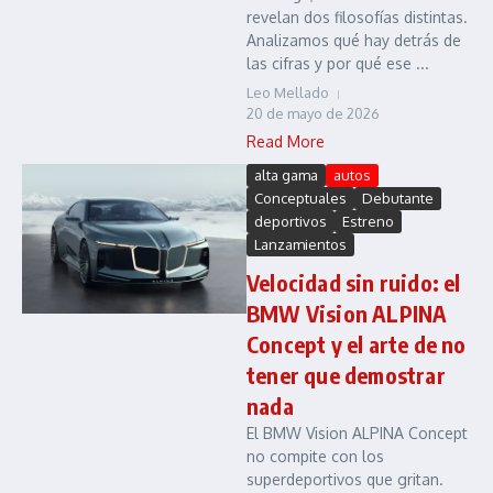
revelan dos filosofías distintas.
Analizamos qué hay detrás de
las cifras y por qué ese ...
Leo Mellado
20 de mayo de 2026
Read More
alta gama
autos
Conceptuales
Debutante
deportivos
Estreno
Lanzamientos
Velocidad sin ruido: el
BMW Vision ALPINA
Concept y el arte de no
tener que demostrar
nada
El BMW Vision ALPINA Concept
no compite con los
superdeportivos que gritan.