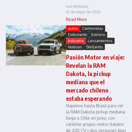
Leo Mellado
15 de mayo de 2026
Read More
autos
Camionetas
Debutante
Estreno
Industria
Lanzamientos
Noticias
Stellantis
Pasión Motor en viaje:
Revelan la RAM
Dakota, la pickup
mediana que el
mercado chileno
estaba esperando
Viajamos hasta Brasil para ver
la RAM Dakota pickup mediana
llega a Chile en junio, con
carácter propio, motor italiano
de 200 CV y dos versiones bien