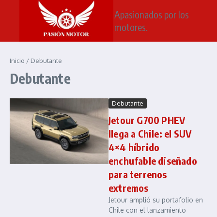
Saltar al contenido
Apasionados por los
motores.
Inicio
/
Debutante
Debutante
Debutante
Jetour G700 PHEV
llega a Chile: el SUV
4×4 híbrido
enchufable diseñado
para terrenos
extremos
Jetour amplió su portafolio en
Chile con el lanzamiento