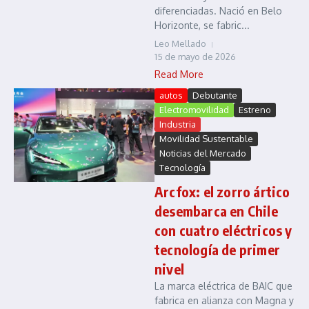
diferenciadas. Nació en Belo
Horizonte, se fabric...
Leo Mellado
15 de mayo de 2026
Read More
autos
Debutante
Electromovilidad
Estreno
Industria
Movilidad Sustentable
Noticias del Mercado
Tecnología
Arcfox: el zorro ártico
desembarca en Chile
con cuatro eléctricos y
tecnología de primer
nivel
La marca eléctrica de BAIC que
fabrica en alianza con Magna y