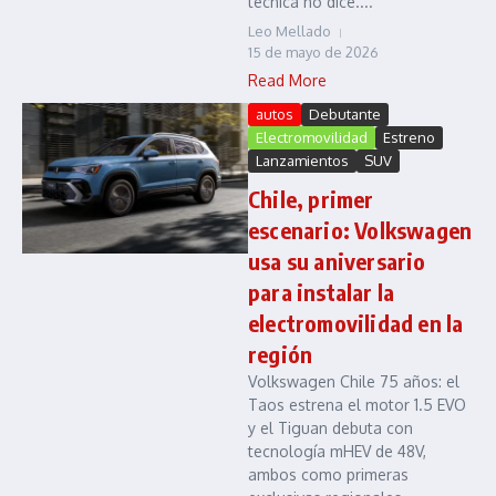
técnica no dice....
Leo Mellado
15 de mayo de 2026
Read More
autos
Debutante
Electromovilidad
Estreno
Lanzamientos
SUV
Chile, primer
escenario: Volkswagen
usa su aniversario
para instalar la
electromovilidad en la
región
Volkswagen Chile 75 años: el
Taos estrena el motor 1.5 EVO
y el Tiguan debuta con
tecnología mHEV de 48V,
ambos como primeras