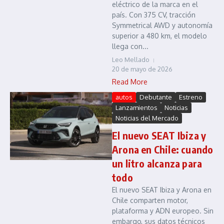
eléctrico de la marca en el
país. Con 375 CV, tracción
Symmetrical AWD y autonomía
superior a 480 km, el modelo
llega con...
Leo Mellado
20 de mayo de 2026
Read More
autos
Debutante
Estreno
Lanzamientos
Noticias
Noticias del Mercado
El nuevo SEAT Ibiza y
Arona en Chile: cuando
un litro alcanza para
todo
El nuevo SEAT Ibiza y Arona en
Chile comparten motor,
plataforma y ADN europeo. Sin
embargo, sus datos técnicos