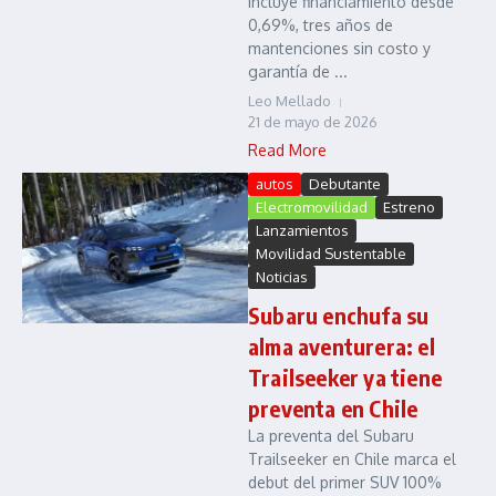
incluye financiamiento desde
0,69%, tres años de
mantenciones sin costo y
garantía de ...
Leo Mellado
21 de mayo de 2026
Read More
autos
Debutante
Electromovilidad
Estreno
Lanzamientos
Movilidad Sustentable
Noticias
Subaru enchufa su
alma aventurera: el
Trailseeker ya tiene
preventa en Chile
La preventa del Subaru
Trailseeker en Chile marca el
debut del primer SUV 100%