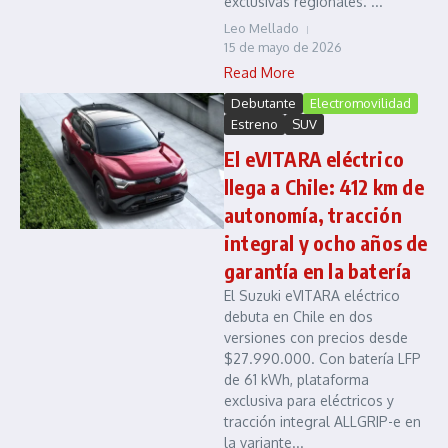
exclusivas regionales. ...
Leo Mellado
15 de mayo de 2026
Read More
Debutante
Electromovilidad
Estreno
SUV
El eVITARA eléctrico
llega a Chile: 412 km de
autonomía, tracción
integral y ocho años de
garantía en la batería
El Suzuki eVITARA eléctrico
debuta en Chile en dos
versiones con precios desde
$27.990.000. Con batería LFP
de 61 kWh, plataforma
exclusiva para eléctricos y
tracción integral ALLGRIP-e en
la variante...