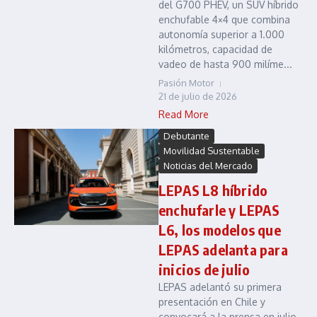
del G700 PHEV, un SUV híbrido
enchufable 4×4 que combina
autonomía superior a 1.000
kilómetros, capacidad de
vadeo de hasta 900 milíme...
Pasión Motor
21 de julio de 2026
Read More
Debutante
Movilidad Sustentable
Noticias del Mercado
LEPAS L8 híbrido
enchufarle y LEPAS
L6, los modelos que
LEPAS adelanta para
inicios de julio
LEPAS adelantó su primera
presentación en Chile y
convocará a la prensa en julio