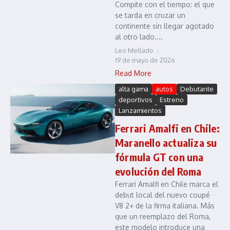
Compite con el tiempo: el que
se tarda en cruzar un
continente sin llegar agotado
al otro lado....
Leo Mellado
19 de mayo de 2026
Read More
alta gama
autos
Debutante
deportivos
Estreno
Lanzamientos
Ferrari Amalfi en Chile:
Maranello actualiza su
fórmula GT con una
evolución del Roma
Ferrari Amalfi en Chile marca el
debut local del nuevo coupé
V8 2+ de la firma italiana. Más
que un reemplazo del Roma,
este modelo introduce una