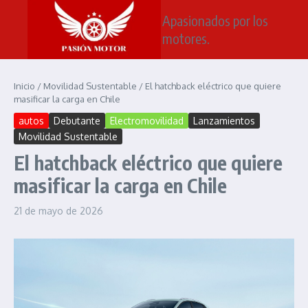
Saltar al contenido
Apasionados por los
motores.
Inicio
/
Movilidad Sustentable
/
El hatchback eléctrico que quiere
masificar la carga en Chile
autos
Debutante
Electromovilidad
Lanzamientos
Movilidad Sustentable
El hatchback eléctrico que quiere
masificar la carga en Chile
21 de mayo de 2026