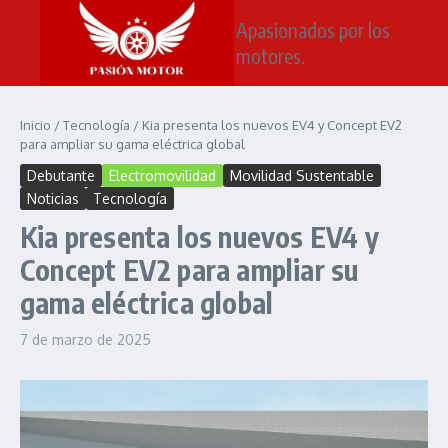
Saltar al contenido
Apasionados por los
motores.
Inicio
/
Tecnología
/
Kia presenta los nuevos EV4 y Concept EV2
para ampliar su gama eléctrica global
Debutante
Electromovilidad
Movilidad Sustentable
Noticias
Tecnología
Kia presenta los nuevos EV4 y
Concept EV2 para ampliar su
gama eléctrica global
7 de marzo de 2025