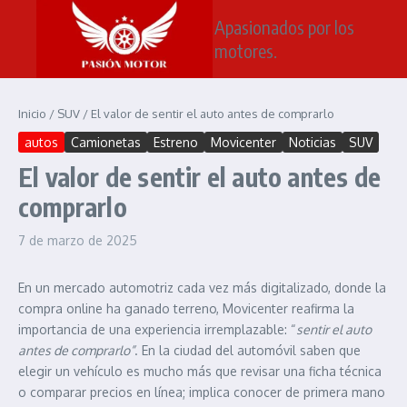
Saltar al contenido
Apasionados por los
motores.
Inicio
/
SUV
/
El valor de sentir el auto antes de comprarlo
autos
Camionetas
Estreno
Movicenter
Noticias
SUV
El valor de sentir el auto antes de
comprarlo
7 de marzo de 2025
En un mercado automotriz cada vez más digitalizado, donde la
compra online ha ganado terreno, Movicenter reafirma la
importancia de una experiencia irremplazable: “
sentir el auto
antes de comprarlo”
. En la ciudad del automóvil saben que
elegir un vehículo es mucho más que revisar una ficha técnica
o comparar precios en línea; implica conocer de primera mano