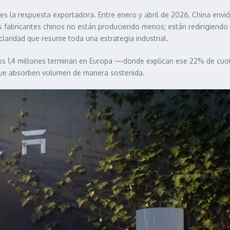
 es la respuesta exportadora. Entre enero y abril de 2026, China envi
 fabricantes chinos no están produciendo menos; están redirigiendo 
laridad que resume toda una estrategia industrial.
 esos 1,4 millones terminan en Europa —donde explican ese 22% de c
 que absorben volumen de manera sostenida.