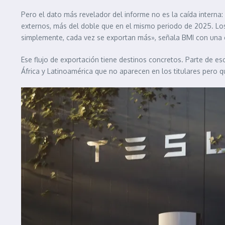
Pero el dato más revelador del informe no es la caída interna:
externos, más del doble que en el mismo periodo de 2025. Los
simplemente, cada vez se exportan más», señala BMI con una c
Ese flujo de exportación tiene destinos concretos. Parte de
África y Latinoamérica que no aparecen en los titulares pero