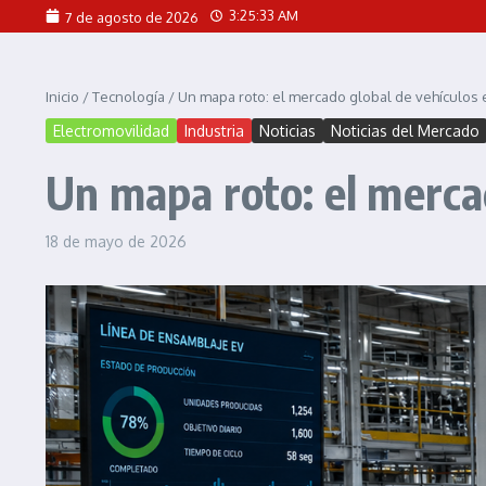
Saltar al contenido
3:25:35 AM
7 de agosto de 2026
Inicio
/
Tecnología
/
Un mapa roto: el mercado global de vehículos e
Electromovilidad
Industria
Noticias
Noticias del Mercado
Un mapa roto: el mercad
18 de mayo de 2026