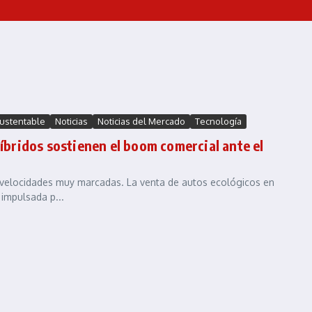
Sustentable
Noticias
Noticias del Mercado
Tecnología
híbridos sostienen el boom comercial ante el
os velocidades muy marcadas. La venta de autos ecológicos en
impulsada p...