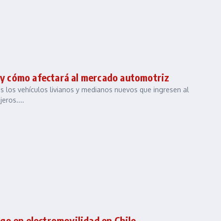
a y cómo afectará al mercado automotriz
 los vehículos livianos y medianos nuevos que ingresen al
eros....
go en electromovilidad en Chile