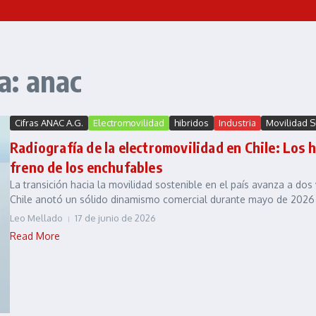
a: anac
Cifras ANAC A.G.
Electromovilidad
hibridos
Industria
Movilidad 
Radiografía de la electromovilidad en Chile: Los 
freno de los enchufables
La transición hacia la movilidad sostenible en el país avanza a d
Chile anotó un sólido dinamismo comercial durante mayo de 2026 
Leo Mellado
17 de junio de 2026
Read More