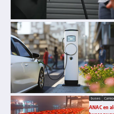
buses
Camio
ANAC en al