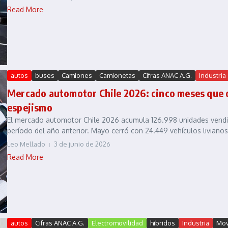
Read More
autos
buses
Camiones
Camionetas
Cifras ANAC A.G.
Industria
Mercado automotor Chile 2026: cinco meses que c
espejismo
El mercado automotor Chile 2026 acumula 126.998 unidades vendi
período del año anterior. Mayo cerró con 24.449 vehículos livianos 
Leo Mellado
3 de junio de 2026
Read More
autos
Cifras ANAC A.G.
Electromovilidad
hibridos
Industria
Mov