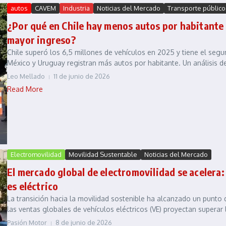
autos
CAVEM
Industria
Noticias del Mercado
Transporte público
¿Por qué en Chile hay menos autos por habitante q
mayor ingreso?
Chile superó los 6,5 millones de vehículos en 2025 y tiene el segu
México y Uruguay registran más autos por habitante. Un análisis de 
Leo Mellado
11 de junio de 2026
Read More
Electromovilidad
Movilidad Sustentable
Noticias del Mercado
El mercado global de electromovilidad se acelera
es eléctrico
La transición hacia la movilidad sostenible ha alcanzado un punto de
las ventas globales de vehículos eléctricos (VE) proyectan superar l
Pasión Motor
8 de junio de 2026