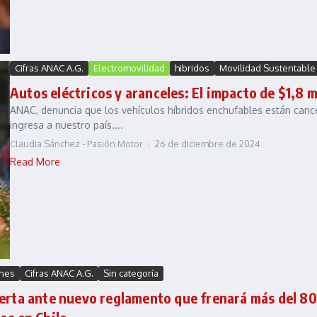
Cifras ANAC A.G.
Electromovilidad
hibridos
Movilidad Sustentable
Autos eléctricos y aranceles: El impacto de $1,8 mi
ANAC, denuncia que los vehículos híbridos enchufables están canc
ingresa a nuestro país....
Claudia Sánchez - Pasión Motor
26 de diciembre de 2024
Read More
nes
Cifras ANAC A.G.
Sin categoría
erta ante nuevo reglamento que frenará más del 80%