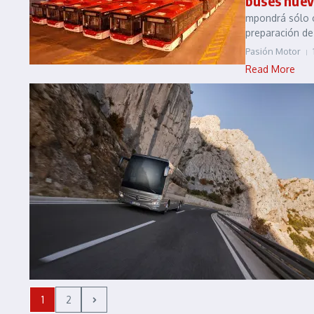
buses nuev
mpondrá sólo c
preparación de
Pasión Motor
Read More
1
2