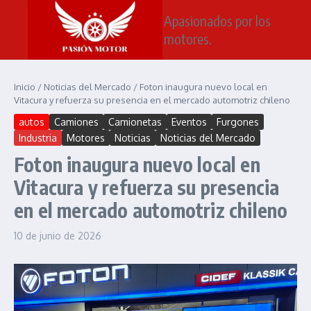
Saltar al contenido
Apasionados por los
motores.
Inicio
/
Noticias del Mercado
/
Foton inaugura nuevo local en
Vitacura y refuerza su presencia en el mercado automotriz chileno
autos
Camiones
Camionetas
Eventos
Furgones
Industria
Motores
Noticias
Noticias del Mercado
Foton inaugura nuevo local en
Vitacura y refuerza su presencia
en el mercado automotriz chileno
10 de junio de 2026