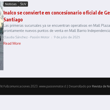
Noticias
SUV
Inalco se convierte en concesionario oficial de Ge
Santiago
Las primeras sucursales ya se encuentran operativas en Mall Plaz
prontamente nuevos puntos de venta en Mall Barrio Independencia y
Claudia Sánchez - Pasión Motor
9 de julio de 2025
Read More
ht Fullcomunicaciones 2023. www.pasionmotor.cl | Desarrollado por
Revista de No