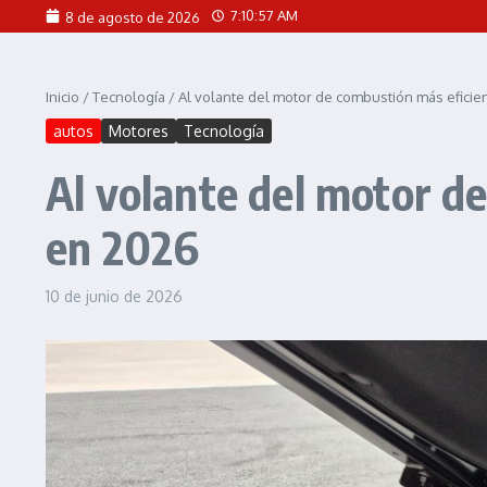
Saltar al contenido
7:10:59 AM
8 de agosto de 2026
Inicio
/
Tecnología
/
Al volante del motor de combustión más eficiente
autos
Motores
Tecnología
Al volante del motor de 
en 2026
10 de junio de 2026