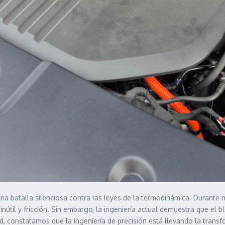
na batalla silenciosa contra las leyes de la termodinámica. Durante m
útil y fricción. Sin embargo, la ingeniería actual demuestra que el b
d, constatamos que la ingeniería de precisión está llevando la transf