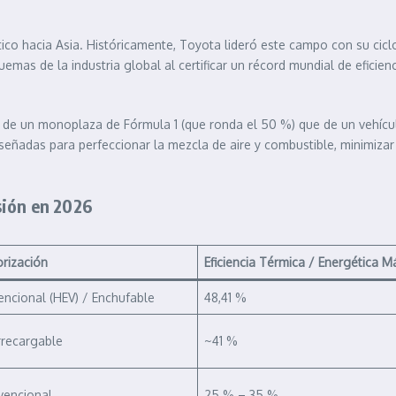
ico hacia Asia. Históricamente, Toyota lideró este campo con su cic
uemas de la industria global al certificar un récord mundial de eficie
les de un monoplaza de Fórmula 1 (que ronda el 50 %) que de un vehíc
iseñadas para perfeccionar la mezcla de aire y combustible, minimizar
sión en 2026
rización
Eficiencia Térmica / Energética 
encional (HEV) / Enchufable
48,41 %
rrecargable
~41 %
vencional
25 % – 35 %