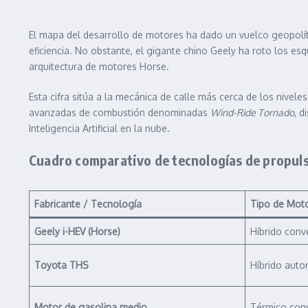
El mapa del desarrollo de motores ha dado un vuelco geopolít
eficiencia. No obstante, el gigante chino Geely ha roto los esq
arquitectura de motores Horse.
Esta cifra sitúa a la mecánica de calle más cerca de los nive
avanzadas de combustión denominadas
Wind-Ride Tornado
, d
Inteligencia Artificial en la nube.
Cuadro comparativo de tecnologías de propul
Fabricante / Tecnología
Tipo de Moto
Geely i-HEV (Horse)
Híbrido conv
Toyota THS
Híbrido auto
Motor de gasolina medio
Térmico con