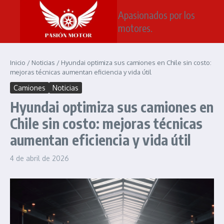
Saltar al contenido
Apasionados por los
motores.
Inicio
/
Noticias
/
Hyundai optimiza sus camiones en Chile sin costo:
mejoras técnicas aumentan eficiencia y vida útil
Camiones
Noticias
Hyundai optimiza sus camiones en
Chile sin costo: mejoras técnicas
aumentan eficiencia y vida útil
4 de abril de 2026