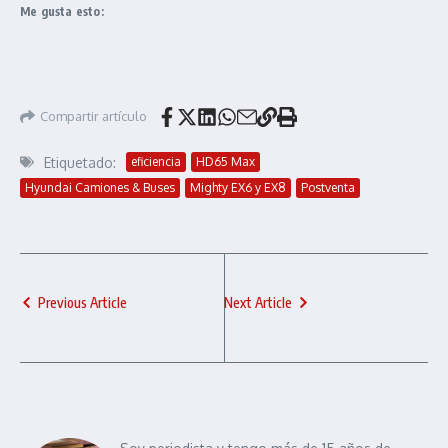
Me gusta esto:
Compartir artículo
Etiquetado:
eficiencia
HD65 Max
Hyundai Camiones & Buses
Mighty EX6 y EX8
Postventa
Previous Article
Next Article