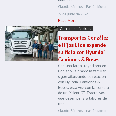
Claudia Sánchez - Pasión Motor
22 de junio de 2024
Read More
Camiones
Noticias
Transportes González
e Hijos Ltda expande
su flota con Hyundai
Camiones & Buses
Con una larga trayectoria en
Copiapó, la empresa familiar
sigue afianzando su relación
con Hyundai Camiones &
Buses, esta vez con la compra
de un Xcient GT Tracto 6x4,
que desempeñará labores de
tran...
Claudia Sánchez - Pasión Motor