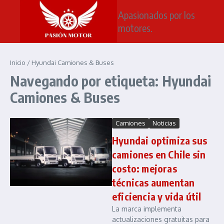
Saltar al contenido
Apasionados por los
motores.
Inicio
/
Hyundai Camiones & Buses
Navegando por etiqueta: Hyundai
Camiones & Buses
Camiones
Noticias
Hyundai optimiza sus
camiones en Chile sin
costo: mejoras
técnicas aumentan
eficiencia y vida útil
La marca implementa
actualizaciones gratuitas para