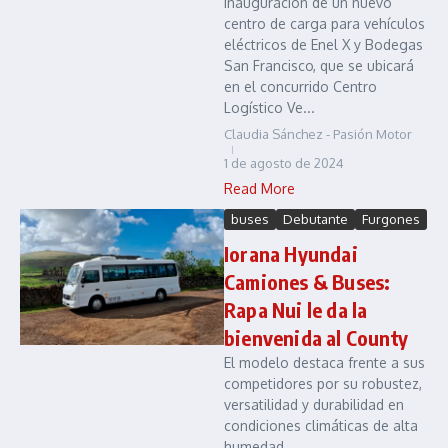
inauguración de un nuevo
centro de carga para vehículos
eléctricos de Enel X y Bodegas
San Francisco, que se ubicará
en el concurrido Centro
Logístico Ve...
Claudia Sánchez - Pasión Motor
1 de agosto de 2024
Read More
buses
Debutante
Furgones
Iorana Hyundai
Camiones & Buses:
Rapa Nui le da la
bienvenida al County
El modelo destaca frente a sus
competidores por su robustez,
versatilidad y durabilidad en
condiciones climáticas de alta
humedad....