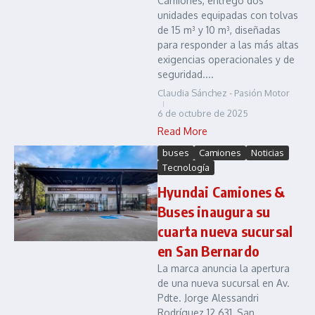
Camiones, entregó dos
unidades equipadas con tolvas
de 15 m³ y 10 m³, diseñadas
para responder a las más altas
exigencias operacionales y de
seguridad....
Claudia Sánchez - Pasión Motor
6 de octubre de 2025
Read More
buses
Camiones
Noticias
Tecnología
Hyundai Camiones &
Buses inaugura su
cuarta nueva sucursal
en San Bernardo
La marca anuncia la apertura
de una nueva sucursal en Av.
Pdte. Jorge Alessandri
Rodríguez 12.631, San