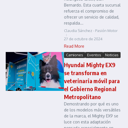
Bernardo. Esta cuarta sucursal
refuerza el compromiso de
ofrecer un servicio de calidad,
respalda...
Claudia Sánchez - Pasión Motor
27 de octubre de 2024
Read More
Camiones
Eventos
Noticias
Hyundai Mighty EX9
se transforma en
veterinaria móvil para
el Gobierno Regional
Metropolitano
Demostrando por qué es uno
de los modelos más versátiles
de la marca, el Mighty EX9 se
luce con esta adaptación
pensada especialmente en