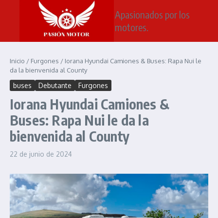
Saltar al contenido
Apasionados por los
motores.
Inicio
/
Furgones
/
Iorana Hyundai Camiones & Buses: Rapa Nui le
da la bienvenida al County
buses
Debutante
Furgones
Iorana Hyundai Camiones &
Buses: Rapa Nui le da la
bienvenida al County
22 de junio de 2024