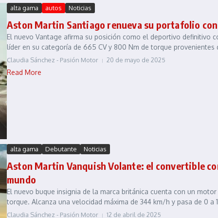
alta gama
autos
Noticias
Aston Martin Santiago renueva su portafolio con
El nuevo Vantage afirma su posición como el deportivo definitivo c
líder en su categoría de 665 CV y 800 Nm de torque provenientes d
Claudia Sánchez - Pasión Motor
20 de mayo de 2025
Read More
alta gama
Debutante
Noticias
Aston Martin Vanquish Volante: el convertible co
mundo
El nuevo buque insignia de la marca británica cuenta con un motor 
torque. Alcanza una velocidad máxima de 344 km/h y pasa de 0 a 1
Claudia Sánchez - Pasión Motor
12 de abril de 2025