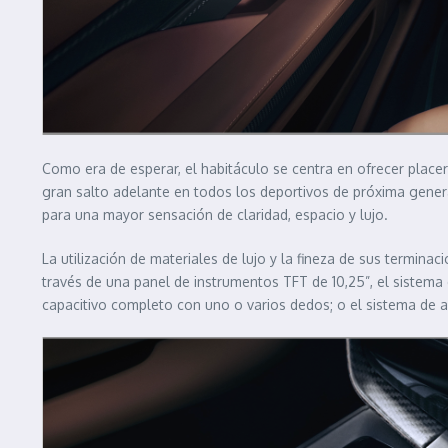
Como era de esperar, el habitáculo se centra en ofrecer placer
gran salto adelante en todos los deportivos de próxima genera
para una mayor sensación de claridad, espacio y lujo.
La utilización de materiales de lujo y la fineza de sus termina
través de una panel de instrumentos TFT de 10,25”, el sistema 
capacitivo completo con uno o varios dedos; o el sistema de 