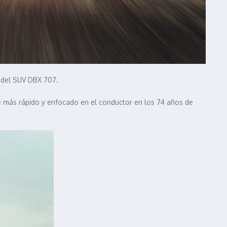
t del SUV DBX 707.
age más rápido y enfocado en el conductor en los 74 años de