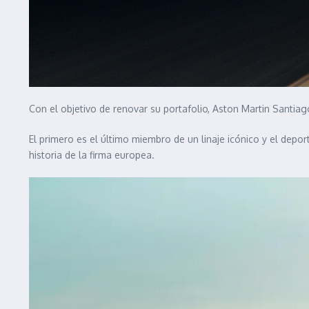
Con el objetivo de renovar su portafolio, Aston Martin Santia
El primero es el último miembro de un linaje icónico y el depo
historia de la firma europea.