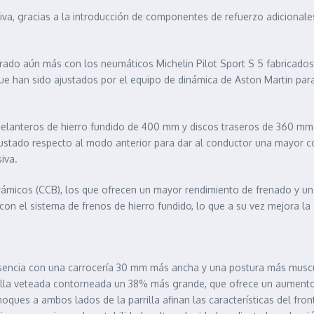
va, gracias a la introducción de componentes de refuerzo adicionales
orado aún más con los neumáticos Michelin Pilot Sport S 5 fabricado
que han sido ajustados por el equipo de dinámica de Aston Martin para
 delanteros de hierro fundido de 400 mm y discos traseros de 360 mm 
ajustado respecto al modo anterior para dar al conductor una mayor c
iva.
ámicos (CCB), los que ofrecen un mayor rendimiento de frenado y u
 el sistema de frenos de hierro fundido, lo que a su vez mejora la c
esencia con una carrocería 30 mm más ancha y una postura más muscu
lla veteada contorneada un 38% más grande, que ofrece un aumento d
oques a ambos lados de la parrilla afinan las características del fro