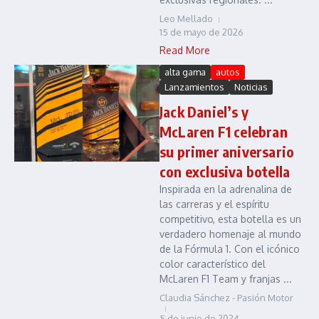
Leo Mellado
15 de mayo de 2026
Read More
alta gama
autos
Lanzamientos
Noticias
Jack Daniel’s y
McLaren F1 celebran
su primer aniversario
con exclusiva botella
Inspirada en la adrenalina de
las carreras y el espíritu
competitivo, esta botella es un
verdadero homenaje al mundo
de la Fórmula 1. Con el icónico
color característico del
McLaren F1 Team y franjas ...
Claudia Sánchez - Pasión Motor
5 de junio de 2024