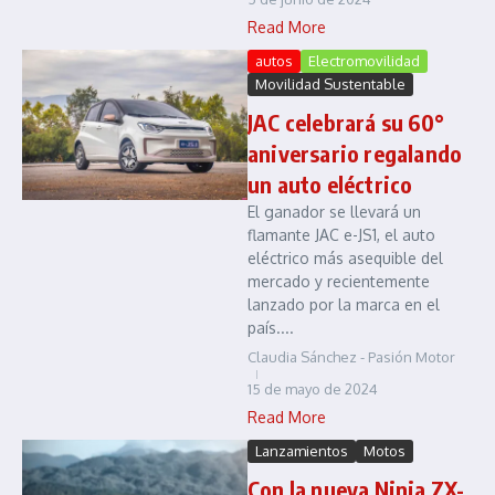
Read More
autos
Electromovilidad
Movilidad Sustentable
JAC celebrará su 60°
aniversario regalando
un auto eléctrico
El ganador se llevará un
flamante JAC e-JS1, el auto
eléctrico más asequible del
mercado y recientemente
lanzado por la marca en el
país....
Claudia Sánchez - Pasión Motor
15 de mayo de 2024
Read More
Lanzamientos
Motos
Con la nueva Ninja ZX-