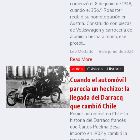
comenzó el 8 de junio de 1948,
cuando el 356/1 Roadster
recibió su homologación en
Austria. Construido con piezas
de Volkswagen y carrocería de
aluminio hecha a mano, ese
protot...
Leo Mellado
8 de junio de 2026
Read More
autos
Clásicos
Historia
Cuando el automóvil
parecía un hechizo: la
llegada del Darracq
que cambió Chile
Primer automóvil en Chile: la
historia del Darracq francés
que Carlos Puelma Besa
importó en 1902 y cambió la
movilidad nacional....