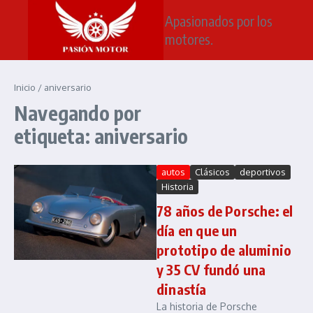
Saltar al contenido
Apasionados por los
motores.
Inicio
/
aniversario
Navegando por
etiqueta: aniversario
autos
Clásicos
deportivos
Historia
78 años de Porsche: el
día en que un
prototipo de aluminio
y 35 CV fundó una
dinastía
La historia de Porsche