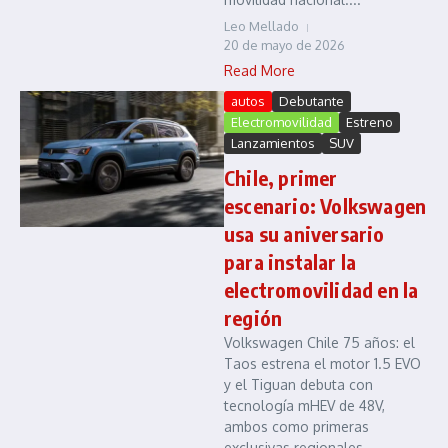
Leo Mellado
20 de mayo de 2026
Read More
autos
Debutante
Electromovilidad
Estreno
Lanzamientos
SUV
Chile, primer
escenario: Volkswagen
usa su aniversario
para instalar la
electromovilidad en la
región
Volkswagen Chile 75 años: el
Taos estrena el motor 1.5 EVO
y el Tiguan debuta con
tecnología mHEV de 48V,
ambos como primeras
exclusivas regionales. ...