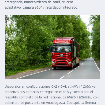
emergencia
,
mantenimiento de carril
,
crucero
adaptativo
,
cámara 360°
y
retardador integrado
.
Disponible en configuraciones
6×2 y 6×4
, el FAW J7 2655 ya
comenzó sus primeras entregas en el país y cuenta con el
respaldo completo de la red nacional de
Maco Tattersall
, con
cobertura de postventa en Antofagasta, Copiapó, La Serena,