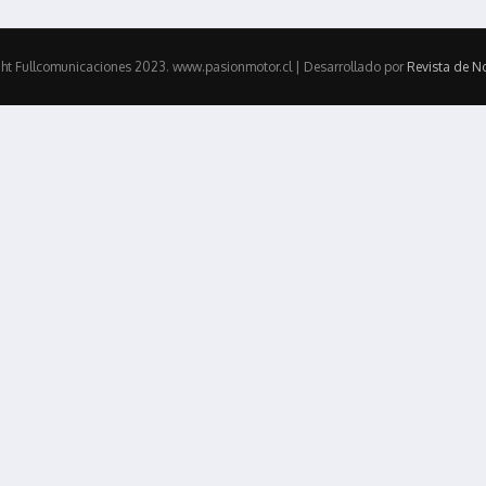
ht Fullcomunicaciones 2023. www.pasionmotor.cl | Desarrollado por
Revista de No