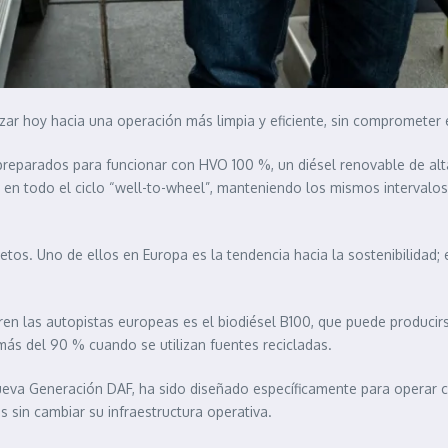
ar hoy hacia una operación más limpia y eficiente, sin comprometer el
arados para funcionar con HVO 100 %, un diésel renovable de alta c
 en todo el ciclo “well-to-wheel”, manteniendo los mismos intervalo
os. Uno de ellos en Europa es la tendencia hacia la sostenibilidad; e
en las autopistas europeas es el biodiésel B100, que puede producirs
ás del 90 % cuando se utilizan fuentes recicladas.
va Generación DAF, ha sido diseñado específicamente para operar co
 sin cambiar su infraestructura operativa.