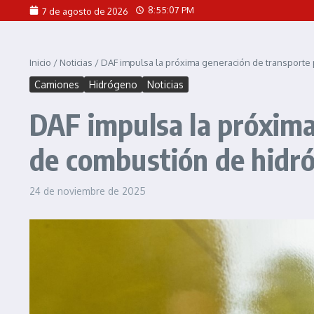
Saltar al contenido
8:55:08 PM
7 de agosto de 2026
Inicio
/
Noticias
/
DAF impulsa la próxima generación de transport
Camiones
Hidrógeno
Noticias
DAF impulsa la próxim
de combustión de hidr
24 de noviembre de 2025