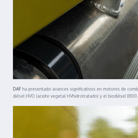
DAF
ha presentado avances significativos en motores de comb
diésel HVO (aceite vegetal HVhidrotratado) y el biodiésel B100.