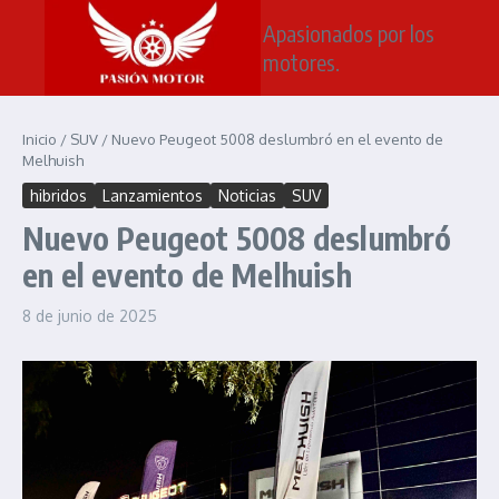
Saltar al contenido
Apasionados por los
motores.
Inicio
/
SUV
/
Nuevo Peugeot 5008 deslumbró en el evento de
Melhuish
hibridos
Lanzamientos
Noticias
SUV
Nuevo Peugeot 5008 deslumbró
en el evento de Melhuish
8 de junio de 2025