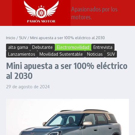
Saltar al contenido
Apasionados por los
motores.
Inicio
/
SUV
/
Mini apuesta a ser 100% eléctrico al 2030
alta gama
Debutante
Electromovilidad
Entrevista
Lanzamientos
Movilidad Sustentable
Noticias
SUV
Mini apuesta a ser 100% eléctrico
al 2030
29 de agosto de 2024