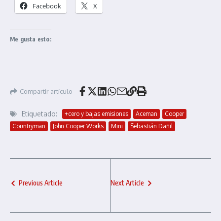
Facebook
X
Me gusta esto:
Compartir artículo
Etiquetado:
+cero y bajas emisiones
Aceman
Cooper
Countryman
John Cooper Works
Mini
Sebastián Dañil
Previous Article
Next Article