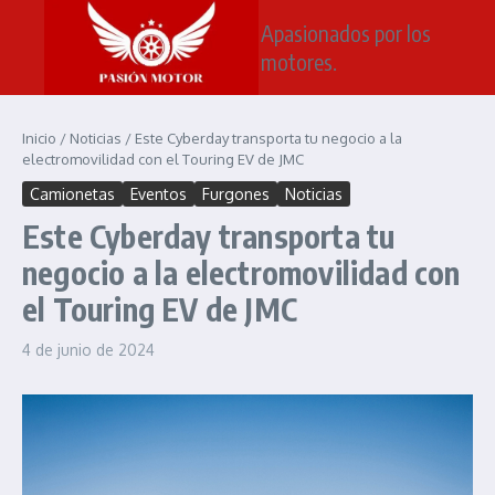
Saltar al contenido
Apasionados por los
motores.
Inicio
/
Noticias
/
Este Cyberday transporta tu negocio a la
electromovilidad con el Touring EV de JMC
Camionetas
Eventos
Furgones
Noticias
Este Cyberday transporta tu
negocio a la electromovilidad con
el Touring EV de JMC
4 de junio de 2024