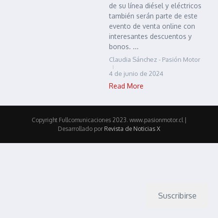
de su línea diésel y eléctricos
también serán parte de este
evento de venta online con
interesantes descuentos y
bonos. ...
Claudia Sánchez - Pasión Motor
4 de junio de 2024
Read More
Copyright Fullcomunicaciones 2023. www.pasionmotor.cl |
Desarrollado por
Revista de Noticias X
Suscribirse