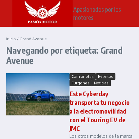
Saltar al contenido
Apasionados por los
motores.
Inicio
/
Grand Avenue
Navegando por etiqueta: Grand
Avenue
Camionetas
Eventos
Furgones
Noticias
Este Cyberday
transporta tu negocio
a la electromovilidad
con el Touring EV de
JMC
Los otros modelos de la marca