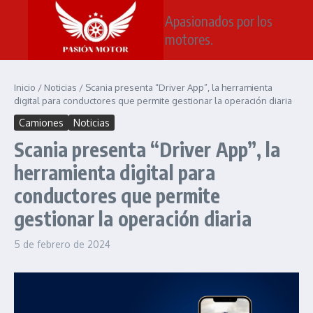
Saltar al contenido
Apasionados por los
motores.
Inicio
/
Noticias
/
Scania presenta “Driver App”, la herramienta
digital para conductores que permite gestionar la operación diaria
Camiones
Noticias
Scania presenta “Driver App”, la
herramienta digital para
conductores que permite
gestionar la operación diaria
5 de febrero de 2024