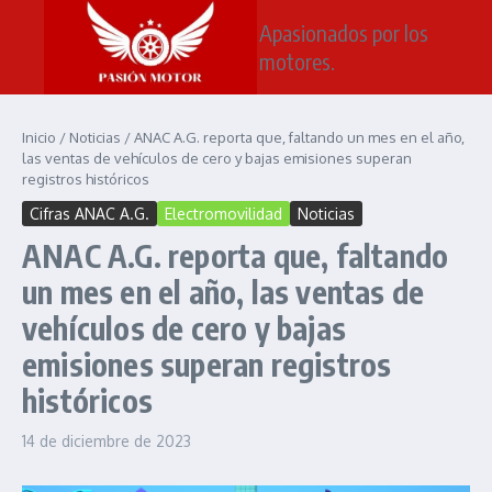
Saltar al contenido
Apasionados por los
motores.
Inicio
/
Noticias
/
ANAC A.G. reporta que, faltando un mes en el año,
las ventas de vehículos de cero y bajas emisiones superan
registros históricos
Cifras ANAC A.G.
Electromovilidad
Noticias
ANAC A.G. reporta que, faltando
un mes en el año, las ventas de
vehículos de cero y bajas
emisiones superan registros
históricos
14 de diciembre de 2023