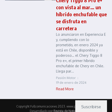
Chery Tiggo 8 Pro e+
con vista al mar… un
híbrido enchufable que
se disfruta en
carretera
Lo anunciaron en Experiencia E
y, cumpliendo con lo
prometido, en enero 2024 ya
está en Chile, disponible y
poderoso… el Chery Tiggo 8
Pro e+, el primer híbrido
enchufable de Chery en Chile.
Llega par...
Pasión Motor
19 de enero de 2024
Read More
Suscribirse
Copyright Fullcomunicaciones 2023. www.pasionmotor.cl |
Desarrollado por
Revista de Noticias X