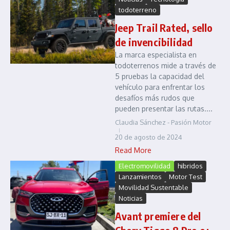
todoterreno
Jeep Trail Rated, sello
de invencibilidad
La marca especialista en
todoterrenos mide a través de
5 pruebas la capacidad del
vehículo para enfrentar los
desafíos más rudos que
pueden presentar las rutas....
Claudia Sánchez - Pasión Motor
20 de agosto de 2024
Read More
Electromovilidad
hibridos
Lanzamientos
Motor Test
Movilidad Sustentable
Noticias
Avant premiere del