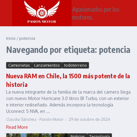
Saltar al contenido
Apasionados por los
motores.
Inicio
/
potencia
Navegando por etiqueta: potencia
Camionetas
Lanzamientos
todoterreno
Nueva RAM en Chile, la 1500 más potente de la
historia
La nueva integrante de la familia de la marca del carnero llega
con nuevo Motor Hurricane 3.0 litros BI Turbo, con un exterior
e interior rediseñado. Además incorpora la tecnología
Uconnect 5 NVA, en ...
Claudia Sánchez - Pasión Motor
29 de octubre de 2024
Read More
Noticias
Tecnología