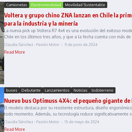
Camionetas
Electromovilidad
Movilidad Sustentable
Voltera y grupo chino ZNA lanzan en Chile la pri
para la industria y la minería
La nueva pick up Voltera R7 4x4 es una evolución del exitoso mode
Chile en los últimos tres años, y que a la fecha cuenta con más de
Claudia Sánchez - Pasión Motor
11 de junio de 2024
Read More
buses
Debutante
Lanzamientos
Noticias
todoterreno
Nuevo bus Optimuss 4X4: el pequeño gigante de
El modelo destaca por su resistente estructura, diseño ergonómic
todo momento. Además, su tecnología reduce significativamente s
Claudia Sánchez - Pasión Motor
15 de mayo de 2024
Read More