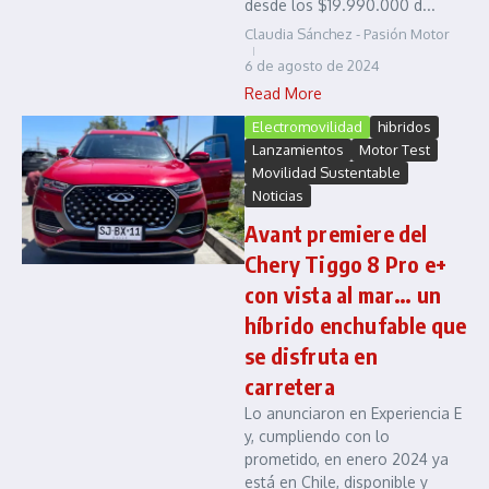
desde los $19.990.000 d...
Claudia Sánchez - Pasión Motor
6 de agosto de 2024
Read More
Electromovilidad
hibridos
Lanzamientos
Motor Test
Movilidad Sustentable
Noticias
Avant premiere del
Chery Tiggo 8 Pro e+
con vista al mar… un
híbrido enchufable que
se disfruta en
carretera
Lo anunciaron en Experiencia E
y, cumpliendo con lo
prometido, en enero 2024 ya
está en Chile, disponible y