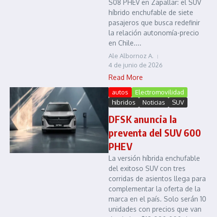
S08 PHEV en Zapallar: el SUV
híbrido enchufable de siete
pasajeros que busca redefinir
la relación autonomía-precio
en Chile....
Ale Albornoz A.
4 de junio de 2026
Read More
autos
Electromovilidad
hibridos
Noticias
SUV
DFSK anuncia la
preventa del SUV 600
PHEV
La versión híbrida enchufable
del exitoso SUV con tres
corridas de asientos llega para
complementar la oferta de la
marca en el país. Solo serán 10
unidades con precios que van