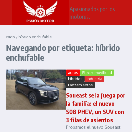
Saltar al contenido
Apasionados por los
motores.
Inicio
/
híbrido enchufable
Navegando por etiqueta: híbrido
enchufable
autos
Electromovilidad
hibridos
Industria
Lanzamientos
Soueast se la juega por
la familia: el nuevo
S08 PHEV, un SUV con
3 filas de asientos
Probamos el nuevo Soueast