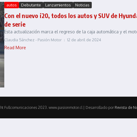
autos
Debutante
Lanzamientos
Noticias
Con el nuevo i20, todos los autos y SUV de Hyund
de serie
Esta actualización marca el regreso de la caja automática y el mot
Claudia Sánchez - Pasión Motor
12 de abril de 2024
Read More
ht Fullcomunicaciones 2023. www.pasionmotor.cl | Desarrollado por
Revista de No