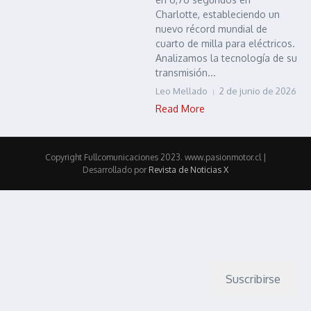
Charlotte, estableciendo un
nuevo récord mundial de
cuarto de milla para eléctricos.
Analizamos la tecnología de su
transmisión...
Leo Mellado
2 de junio de 2026
Read More
Copyright Fullcomunicaciones 2023. www.pasionmotor.cl |
Desarrollado por
Revista de Noticias X
Suscribirse