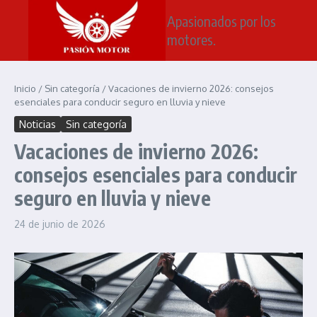
Saltar al contenido
Apasionados por los
motores.
Inicio
/
Sin categoría
/
Vacaciones de invierno 2026: consejos
esenciales para conducir seguro en lluvia y nieve
Noticias
Sin categoría
Vacaciones de invierno 2026:
consejos esenciales para conducir
seguro en lluvia y nieve
24 de junio de 2026