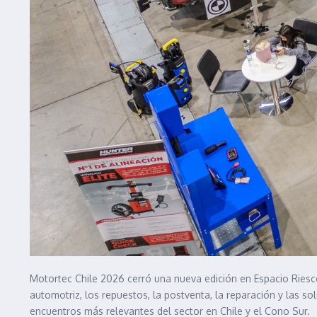
Motortec Chile 2026 cerró una nueva edición en Espacio Riesco 
automotriz, los repuestos, la postventa, la reparación y las so
encuentros más relevantes del sector en Chile y el Cono Sur.