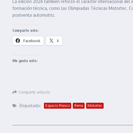
La edición 2026 también reforzó el carácter internacional del
formación técnica, como las Olimpiadas Técnicas Motortec. Con
postventa automotriz.
Comparte esto:
Facebook
X
Me gusta esto:
Compartir artículo
Etiquetado:
Espacio Riesco
Ifema
Motortec