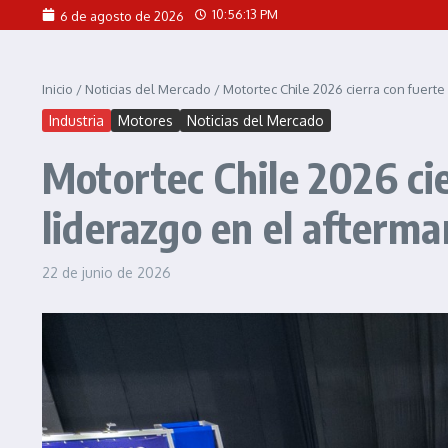
Saltar al contenido
10:56:16 PM
6 de agosto de 2026
Inicio
/
Noticias del Mercado
/
Motortec Chile 2026 cierra con fuerte
Industria
Motores
Noticias del Mercado
Motortec Chile 2026 cie
liderazgo en el afterm
22 de junio de 2026