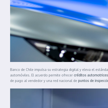
Banco de Chile impulsa su estrategia digital y eleva el están
automóviles. El acuerdo permite ofrecer
créditos automotrices
de pago al vendedor y una red nacional de
puntos de inspecci