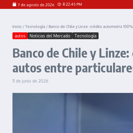
Saltar al contenido
8:22:47 PM
7 de agosto de 2026
Inicio
/
Tecnología
/
Banco de Chile y Linze: crédito automotriz 100%
autos
Noticias del Mercado
Tecnología
Banco de Chile y Linze
autos entre particulare
11 de junio de 2026