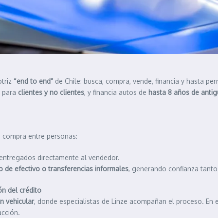
otriz
“end to end”
de Chile: busca, compra, vende, financia y hasta pe
e para
clientes y no clientes
, y financia autos de
hasta 8 años de anti
a compra entre personas:
entregados directamente al vendedor.
o de efectivo o transferencias informales
, generando confianza tant
n del crédito
n vehicular
, donde especialistas de Linze acompañan el proceso. En 
acción.