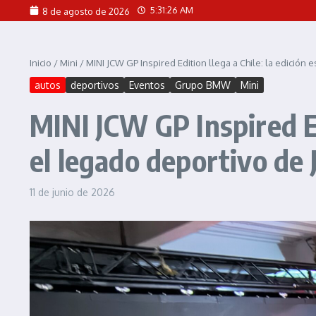
Saltar al contenido
5:31:27 AM
8 de agosto de 2026
Inicio
/
Mini
/
MINI JCW GP Inspired Edition llega a Chile: la edició
autos
deportivos
Eventos
Grupo BMW
Mini
MINI JCW GP Inspired Edi
el legado deportivo de
11 de junio de 2026