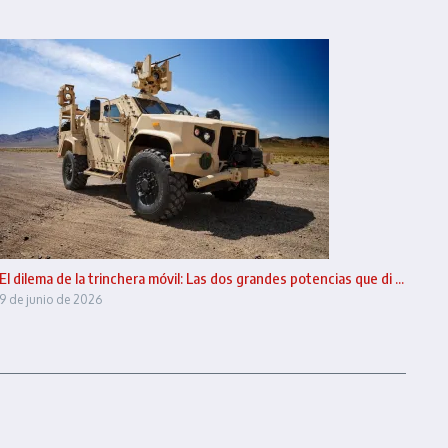
El dilema de la trinchera móvil: Las dos grandes potencias que di ...
9 de junio de 2026