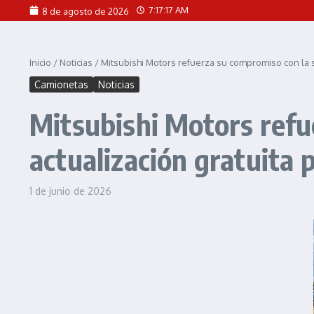
Saltar al contenido
7:17:18 AM
8 de agosto de 2026
Inicio
/
Noticias
/
Mitsubishi Motors refuerza su compromiso con la s
Camionetas
Noticias
Mitsubishi Motors refu
actualización gratuita
1 de junio de 2026