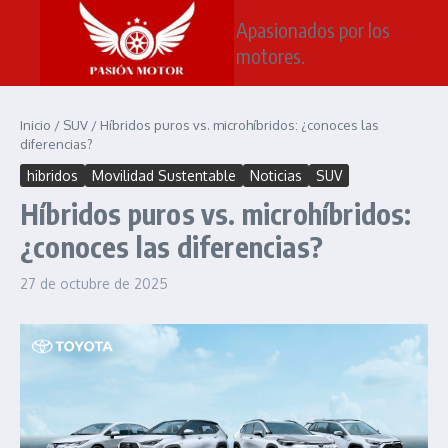
Saltar al contenido
Apasionados por los
motores.
Inicio
/
SUV
/
Híbridos puros vs. microhíbridos: ¿conoces las
diferencias?
hibridos
Movilidad Sustentable
Noticias
SUV
Híbridos puros vs. microhíbridos:
¿conoces las diferencias?
27 de octubre de 2025