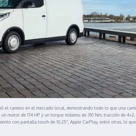
rió el camino en el mercado local, demostrando todo lo que una cami
n un motor de 174 HP y un torque máximo de 310 Nm, tracción de 4×2,
miento con pantalla touch de 10,25”, Apple CarPlay, entre otras, lo qu