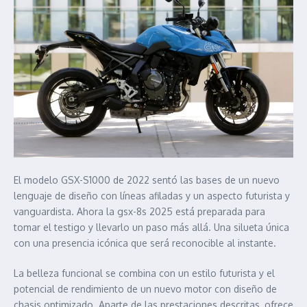
El modelo GSX-S1000 de 2022 sentó las bases de un nuevo
lenguaje de diseño con líneas afiladas y un aspecto futurista y
vanguardista. Ahora la gsx-8s 2025 está preparada para
tomar el testigo y llevarlo un paso más allá. Una silueta única
con una presencia icónica que será reconocible al instante.
La belleza funcional se combina con un estilo futurista y el
potencial de rendimiento de un nuevo motor con diseño de
chasis optimizado. Aparte de las prestaciones descritas, ofrece