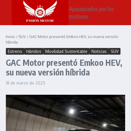
Saltar al contenido
Apasionados por los
motores.
Inicio
/
SUV
/
GAC Motor presentó Emkoo HEV, su nueva versión
híbrida
Estreno
hibridos
Movilidad Sustentable
Noticias
SUV
GAC Motor presentó Emkoo HEV,
su nueva versión híbrida
18 de marzo de 2025