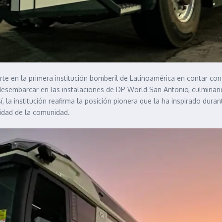
te en la primera institución bomberil de Latinoamérica en contar co
desembarcar en las instalaciones de DP World San Antonio, culminan
 la institución reafirma la posición pionera que la ha inspirado dur
ridad de la comunidad.