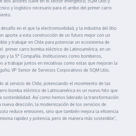
e dos actores clave en el sector energético, SQM Litio y
ico y logístico necesario para el arribo del primer carro
iento.
esafío en el que la electromovilidad, y la industria del litio
n aporte a esta construcción de un futuro mejor con un
nible y trabajar en Chile para potenciar un ecosistema de
el primer carro bomba eléctrico de Latinoamérica, en un
go y la 5° Compañía. Instituciones como bomberos,
a trabajar juntos en iniciativas como estas que mejoran la
rguño, VP Senior de Servicios Corporativos de SQM Litio.
 al servicio de Chile, potenciando el movimiento de las
carro bomba eléctrico de Latinoamérica es un nuevo hito que
a sostenibilidad. Así como hemos liderado la transformación
 nueva dirección, la modernización de los servicios de
olo reduce emisiones, sino que también mejora la eficiencia
 misma rapidez y potencia, pero de manera más sostenible”,