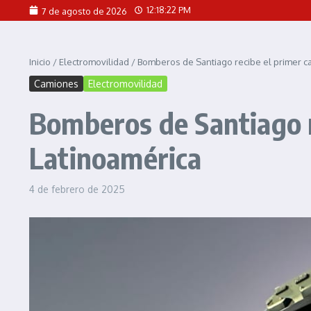
Saltar al contenido
12:18:24 PM
7 de agosto de 2026
Inicio
/
Electromovilidad
/
Bomberos de Santiago recibe el primer ca
Camiones
Electromovilidad
Bomberos de Santiago r
Latinoamérica
4 de febrero de 2025