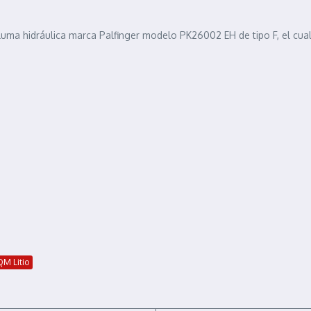
 pluma hidráulica marca Palfinger modelo PK26002 EH de tipo F, el cu
M Litio