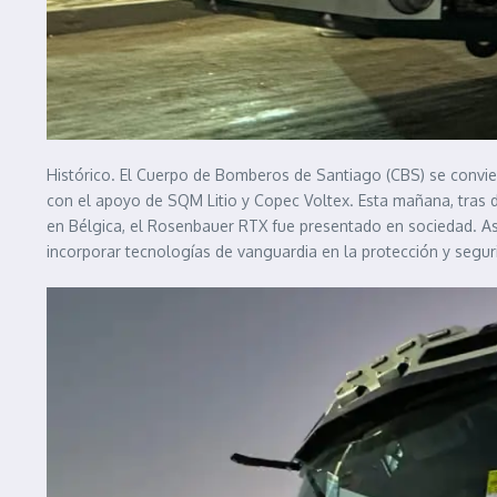
Histórico. El Cuerpo de Bomberos de Santiago (CBS) se convier
con el apoyo de SQM Litio y Copec Voltex. Esta mañana, tras 
en Bélgica, el Rosenbauer RTX fue presentado en sociedad. Así,
incorporar tecnologías de vanguardia en la protección y segu