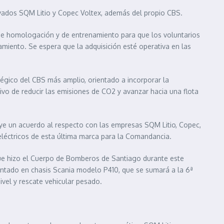
vados SQM Litio y Copec Voltex, además del propio CBS.
de homologación y de entrenamiento para que los voluntarios
amiento. Se espera que la adquisición esté operativa en las
tégico del CBS más amplio, orientado a incorporar la
ivo de reducir las emisiones de CO2 y avanzar hacia una flota
luye un acuerdo al respecto con las empresas SQM Litio, Copec,
 eléctricos de esta última marca para la Comandancia.
que hizo el Cuerpo de Bomberos de Santiago durante este
ontado en chasis Scania modelo P410, que se sumará a la 6ª
vel y rescate vehicular pesado.