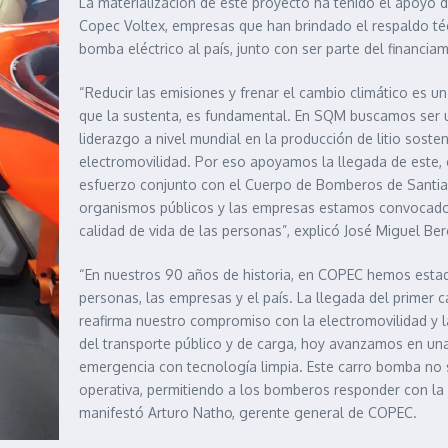
La materialización de este proyecto ha tenido el apoyo d
Copec Voltex, empresas que han brindado el respaldo técn
bomba eléctrico al país, junto con ser parte del financiam
“Reducir las emisiones y frenar el cambio climático es un d
que la sustenta, es fundamental. En SQM buscamos ser u
liderazgo a nivel mundial en la producción de litio soste
electromovilidad. Por eso apoyamos la llegada de este, 
esfuerzo conjunto con el Cuerpo de Bomberos de Santia
organismos públicos y las empresas estamos convocados 
calidad de vida de las personas”, explicó José Miguel Be
“En nuestros 90 años de historia, en COPEC hemos estado
personas, las empresas y el país. La llegada del primer 
reafirma nuestro compromiso con la electromovilidad y l
del transporte público y de carga, hoy avanzamos en una
emergencia con tecnología limpia. Este carro bomba no s
operativa, permitiendo a los bomberos responder con la
manifestó Arturo Natho, gerente general de COPEC.